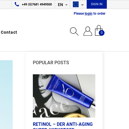
EN
SIGN IN
+49 (0)7681 4949500
Please
login
to order
Contact
0
POPULAR POSTS
RETINOL – DER ANTI-AGING