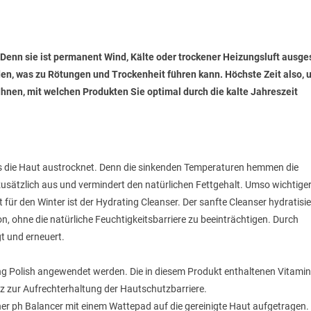
 Denn sie ist permanent Wind, Kälte oder trockener Heizungsluft ausge
den, was zu Rötungen und Trockenheit führen kann. Höchste Zeit also, 
Ihnen, mit welchen Produkten Sie optimal durch die kalte Jahreszeit
 was die Haut austrocknet. Denn die sinkenden Temperaturen hemmen die
usätzlich aus und vermindert den natürlichen Fettgehalt. Umso wichtiger
 für den Winter ist der Hydrating Cleanser. Der sanfte Cleanser hydratisi
n, ohne die natürliche Feuchtigkeitsbarriere zu beeinträchtigen. Durch
gt und erneuert.
ing Polish angewendet werden. Die in diesem Produkt enthaltenen Vitamine
utz zur Aufrechterhaltung der Hautschutzbarriere.
r ph Balancer mit einem Wattepad auf die gereinigte Haut aufgetragen.