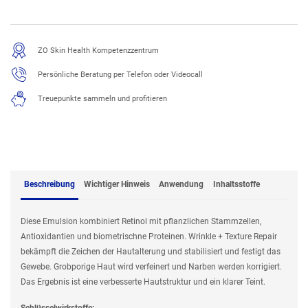
ZO Skin Health Kompetenzzentrum
Persönliche Beratung per Telefon oder Videocall
Treuepunkte sammeln und profitieren
Beschreibung
Wichtiger Hinweis
Anwendung
Inhaltsstoffe
Diese Emulsion kombiniert Retinol mit pflanzlichen Stammzellen,
Antioxidantien und biometrischne Proteinen. Wrinkle + Texture Repair
bekämpft die Zeichen der Hautalterung und stabilisiert und festigt das
Gewebe. Grobporige Haut wird verfeinert und Narben werden korrigiert.
Das Ergebnis ist eine verbesserte Hautstruktur und ein klarer Teint.
Schlüsselwirkstoffe: