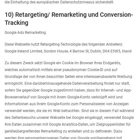
die Einhaltung des europäischen Datenschutzniveaus sicherstellt.
10) Retargeting/ Remarketing und Conversion-
Tracking
Google Ads Remarketing
Diese Webseite nutzt Retargeting-Technologie des folgenden Anbieters:
Google Ireland Limited, Gordon House, 4 Barrow St, Dublin, D04 E5W5, Irland
Zu diesem Zweck setzt Google ein Cookie im Browser Ihres Endgeräts,
welches automatisch mittels einer pseudonymen Cookie-ID und auf
Grundlage der von Ihnen besuchten Seiten eine interessensbasierte Werbung
ermöglicht. Eine darüberhinausgehende Datenverarbeitung findet nur statt,
sofern Sie gegenüber Google zugestimmt haben, dass Ihr Internet-- und App-
Browserverlauf von Google mit ihrem Google-Konto verknüpft wird und
Informationen aus ihrem Google-Konto zum Personalisieren von Anzeigen
verwendet werden, die sie im Web betrachten. Sind sie in diesem Fall während
des Seitenbesuchs unserer Webseite bei Google eingeloggt, verwendet Google
Ihre Daten zusammen mit Google Analytics-Daten, um Zielgruppenlisten für
geräteübergreifendes Remarketing zu erstellen und zu definieren. Dazu
werden Ihre personenbezogenen Daten von Google vorübergehend mit