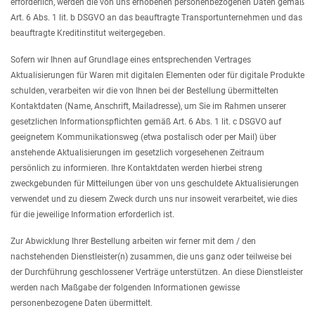
erforderlich, werden die von uns erhobenen personenbezogenen Daten gemäß
Art. 6 Abs. 1 lit. b DSGVO an das beauftragte Transportunternehmen und das
beauftragte Kreditinstitut weitergegeben.
Sofern wir Ihnen auf Grundlage eines entsprechenden Vertrages
Aktualisierungen für Waren mit digitalen Elementen oder für digitale Produkte
schulden, verarbeiten wir die von Ihnen bei der Bestellung übermittelten
Kontaktdaten (Name, Anschrift, Mailadresse), um Sie im Rahmen unserer
gesetzlichen Informationspflichten gemäß Art. 6 Abs. 1 lit. c DSGVO auf
geeignetem Kommunikationsweg (etwa postalisch oder per Mail) über
anstehende Aktualisierungen im gesetzlich vorgesehenen Zeitraum
persönlich zu informieren. Ihre Kontaktdaten werden hierbei streng
zweckgebunden für Mitteilungen über von uns geschuldete Aktualisierungen
verwendet und zu diesem Zweck durch uns nur insoweit verarbeitet, wie dies
für die jeweilige Information erforderlich ist.
Zur Abwicklung Ihrer Bestellung arbeiten wir ferner mit dem / den
nachstehenden Dienstleister(n) zusammen, die uns ganz oder teilweise bei
der Durchführung geschlossener Verträge unterstützen. An diese Dienstleister
werden nach Maßgabe der folgenden Informationen gewisse
personenbezogene Daten übermittelt.