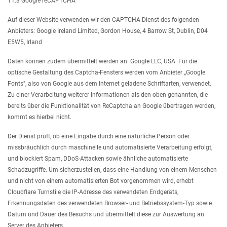
11.3 Google reCAPTCHA
Auf dieser Website verwenden wir den CAPTCHA-Dienst des folgenden
Anbieters: Google Ireland Limited, Gordon House, 4 Barrow St, Dublin, D04
E5W5, Irland
Daten können zudem übermittelt werden an: Google LLC, USA. Für die
optische Gestaltung des Captcha-Fensters werden vom Anbieter „Google
Fonts", also von Google aus dem Internet geladene Schriftarten, verwendet.
Zu einer Verarbeitung weiterer Informationen als den oben genannten, die
bereits über die Funktionalität von ReCaptcha an Google übertragen werden,
kommt es hierbei nicht.
Der Dienst prüft, ob eine Eingabe durch eine natürliche Person oder
missbräuchlich durch maschinelle und automatisierte Verarbeitung erfolgt,
und blockiert Spam, DDoS-Attacken sowie ähnliche automatisierte
Schadzugriffe. Um sicherzustellen, dass eine Handlung von einem Menschen
und nicht von einem automatisierten Bot vorgenommen wird, erhebt
Cloudflare Turnstile die IP-Adresse des verwendeten Endgeräts,
Erkennungsdaten des verwendeten Browser- und Betriebssystem-Typ sowie
Datum und Dauer des Besuchs und übermittelt diese zur Auswertung an
Server des Anbieters.