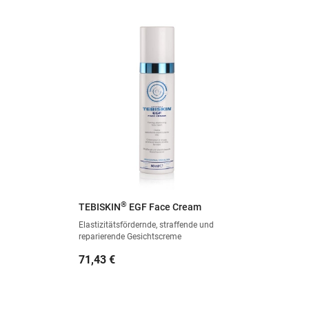
®
TEBISKIN
EGF Face Cream
Elastizitätsfördernde, straffende und
reparierende Gesichtscreme
Preis
71,43 €