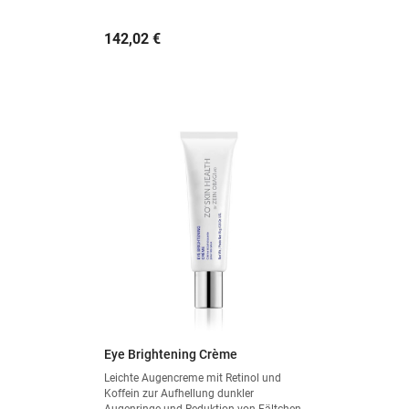
Preis
142,02 €
Eye Brightening Crème
Leichte Augencreme mit Retinol und
Koffein zur Aufhellung dunkler
Augenringe und Reduktion von Fältchen.