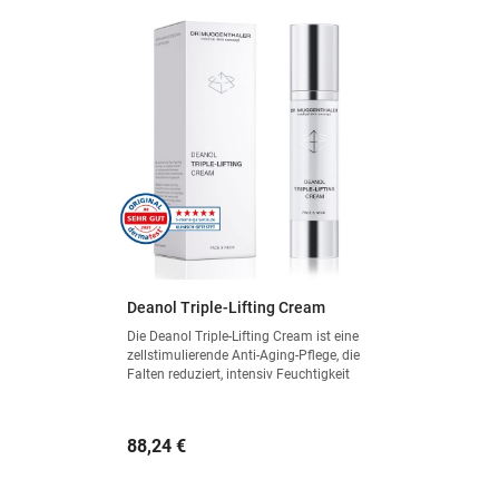
Deanol Triple-Lifting Cream
Die Deanol Triple-Lifting Cream ist eine
zellstimulierende Anti-Aging-Pflege, die
Falten reduziert, intensiv Feuchtigkeit
spendet und für einen sicht­baren
Straffungseffekt sorgt.
Preis
88,24 €