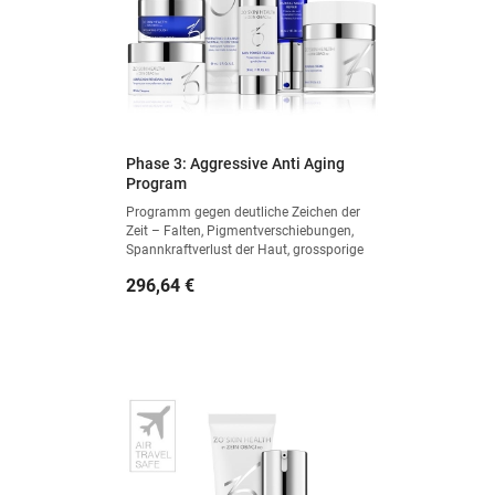
Phase 3: Aggressive Anti Aging
Program
Programm gegen deutliche Zeichen der
Zeit – Falten, Pigmentverschiebungen,
Spannkraftverlust der Haut, grossporige
und UV-geschädigte Haut.
Preis
296,64 €