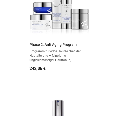
Phase 2: Anti Aging Program
Programm für erste Hautzeichen der
Hautalterung – feine Linien,
ungleichmässiger Hauttonus,
Spannkraftverlust.
Preis
242,86 €