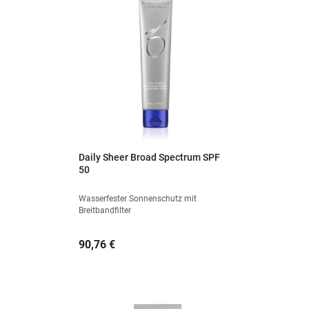
Daily Sheer Broad Spectrum SPF
50
Wasserfester Sonnenschutz mit
Breitbandfilter
Preis
90,76 €