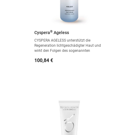
®
Cyspera
Ageless
CYSPERA AGELESS unterstützt die
Regeneration lichtgeschädigter Haut und
wirkt den Folgen des sogenannten
Inflammaging (chronische,
Preis
100,84 €
altersbedingte Entzündungsprozesse der
Haut) entgegen. Die innovative
Formulierung mit Isobionic-Amide stärkt
die Hautbarriere und sorgt für ein
widerstandsfähigeres, strahlenderes und
gesund aussehendes Hautbild.