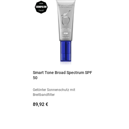
Smart Tone Broad Spectrum SPF
50
Getönter Sonnenschutz mit
Breitbandfilter
Preis
89,92 €