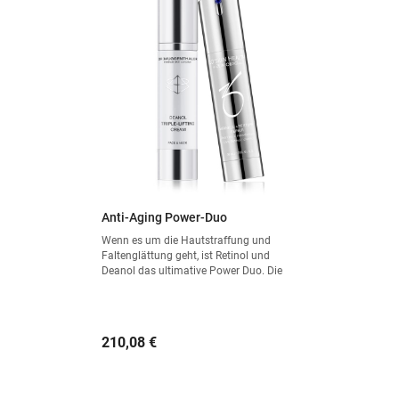
Anti-Aging Power-Duo
Wenn es um die Hautstraffung und
Faltenglättung geht, ist Retinol und
Deanol das ultimative Power Duo. Die
zwei Wirkstoffe ergänzen sich optimal
und können als Straffungskur
angewendet werden: Retinol in der Nacht
und Deanol am Tag.
Preis
210,08 €