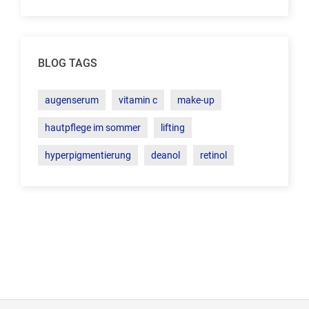
BLOG TAGS
augenserum
vitamin c
make-up
hautpflege im sommer
lifting
hyperpigmentierung
deanol
retinol